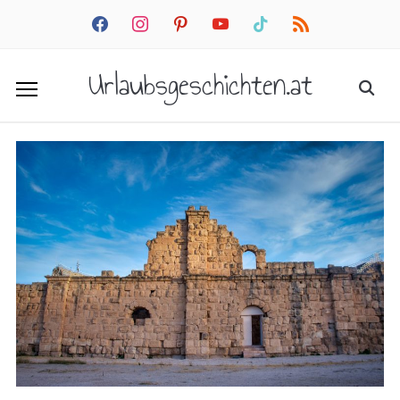
facebook
instagram
pinterest
youtube
tiktok
rss
Urlaubsgeschichten.at