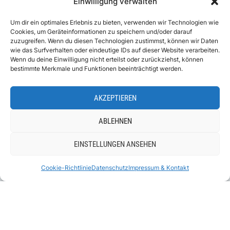
Einwilligung verwalten
Offensee
Um dir ein optimales Erlebnis zu bieten, verwenden wir Technologien wie
Gosausee
Cookies, um Geräteinformationen zu speichern und/oder darauf
zuzugreifen. Wenn du diesen Technologien zustimmst, können wir Daten
Hallstatt
wie das Surfverhalten oder eindeutige IDs auf dieser Website verarbeiten.
Wenn du deine Einwilligung nicht erteilst oder zurückziehst, können
Langbathsee
bestimmte Merkmale und Funktionen beeinträchtigt werden.
Altausseer See
AKZEPTIEREN
Hintersee
ABLEHNEN
EINSTELLUNGEN ANSEHEN
ABOUT
IMPRESSUM & KONTAKT
DATENSCHUTZ
Cookie-Richtlinie
Datenschutz
Impressum & Kontakt
COOKIE-RICHTLINIE (EU)
COPYRIGHT © 2026 URLAUBSGESCHICHTEN.AT
— DESIGNED BY
WPZOOM