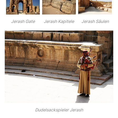
Jerash Gate
Jerash Kapitele
Jerash Säulen
Dudelsackspieler Jerash