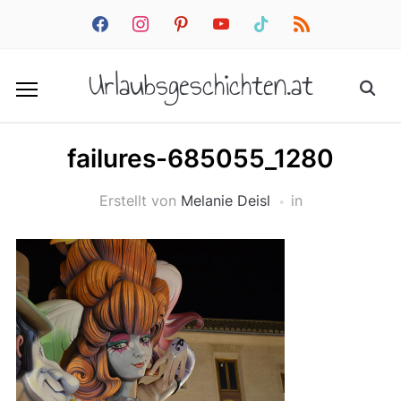
facebook
instagram
pinterest
youtube
tiktok
rss
Urlaubsgeschichten.at
failures-685055_1280
Erstellt von
Melanie Deisl
in