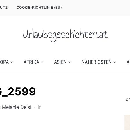
UTZ
COOKIE-RICHTLINIE (EU)
Urlaubsgeschichten.at
OPA
AFRIKA
ASIEN
NAHER OSTEN
A
G_2599
Ic
n
Melanie Deisl
in