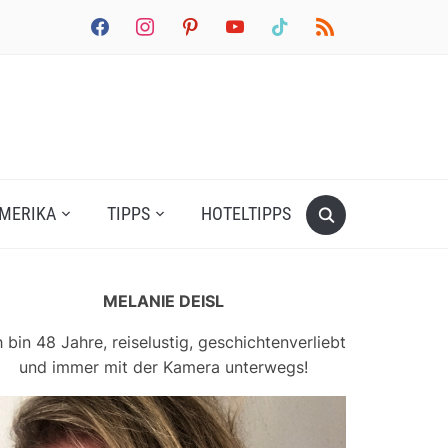
facebook
instagram
pinterest
youtube
tiktok
rss
MERIKA
TIPPS
HOTELTIPPS
MELANIE DEISL
h bin 48 Jahre, reiselustig, geschichtenverliebt
und immer mit der Kamera unterwegs!