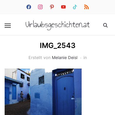
facebook
instagram
pinterest
youtube
tiktok
rss
Urlaubsgeschichten.at
IMG_2543
Erstellt von
Melanie Deisl
in