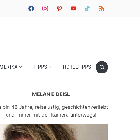
facebook
instagram
pinterest
youtube
tiktok
rss
MERIKA
TIPPS
HOTELTIPPS
MELANIE DEISL
h bin 48 Jahre, reiselustig, geschichtenverliebt
und immer mit der Kamera unterwegs!