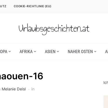
UTZ
COOKIE-RICHTLINIE (EU)
Urlaubsgeschichten.at
OPA
AFRIKA
ASIEN
NAHER OSTEN
A
haouen-16
Ic
n
Melanie Deisl
in