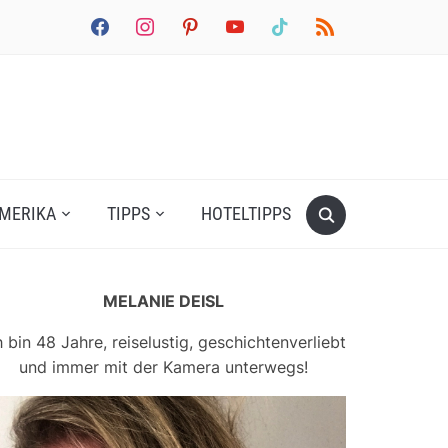
facebook
instagram
pinterest
youtube
tiktok
rss
MERIKA
TIPPS
HOTELTIPPS
MELANIE DEISL
h bin 48 Jahre, reiselustig, geschichtenverliebt
und immer mit der Kamera unterwegs!