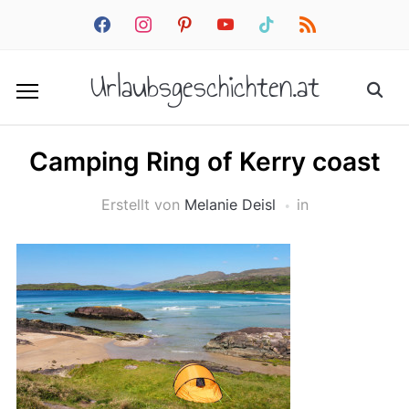
facebook
instagram
pinterest
youtube
tiktok
rss
Urlaubsgeschichten.at
Camping Ring of Kerry coast
Erstellt von
Melanie Deisl
in