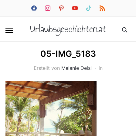
facebook
instagram
pinterest
youtube
tiktok
rss
Urlaubsgeschichten.at
05-IMG_5183
Erstellt von
Melanie Deisl
in