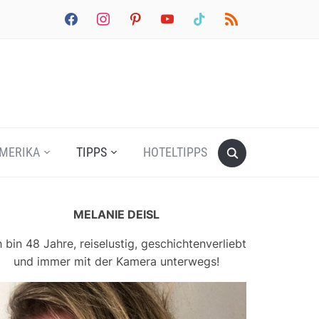
facebook
instagram
pinterest
youtube
tiktok
rss
MERIKA
TIPPS
HOTELTIPPS
MELANIE DEISL
h bin 48 Jahre, reiselustig, geschichtenverliebt
und immer mit der Kamera unterwegs!