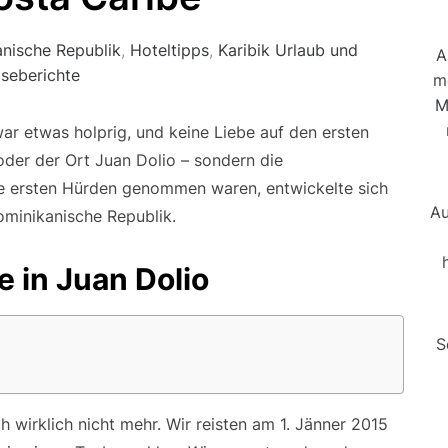
nische Republik
,
Hoteltipps
,
Karibik Urlaub und
A
iseberichte
m
M
ar etwas holprig, und keine Liebe auf den ersten
 oder der Ort Juan Dolio – sondern die
ie ersten Hürden genommen waren, entwickelte sich
Au
ominikanische Republik.
e in Juan Dolio
S
 wirklich nicht mehr. Wir reisten am 1. Jänner 2015