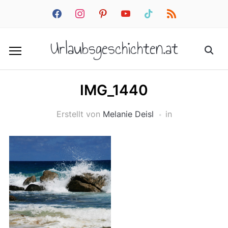
facebook
instagram
pinterest
youtube
tiktok
rss
Urlaubsgeschichten.at
IMG_1440
Erstellt von
Melanie Deisl
in