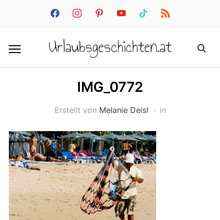
facebook
instagram
pinterest
youtube
tiktok
rss
Urlaubsgeschichten.at
IMG_0772
Erstellt von
Melanie Deisl
in