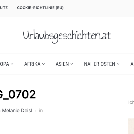
UTZ
COOKIE-RICHTLINIE (EU)
Urlaubsgeschichten.at
OPA
AFRIKA
ASIEN
NAHER OSTEN
A
G_0702
Ic
n
Melanie Deisl
in