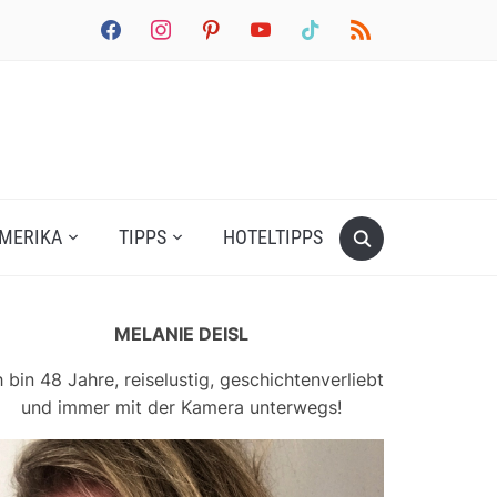
facebook
instagram
pinterest
youtube
tiktok
rss
MERIKA
TIPPS
HOTELTIPPS
MELANIE DEISL
h bin 48 Jahre, reiselustig, geschichtenverliebt
und immer mit der Kamera unterwegs!