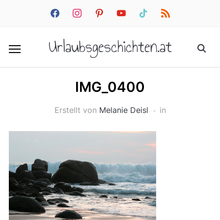
facebook
instagram
pinterest
youtube
tiktok
rss
Urlaubsgeschichten.at
IMG_0400
Erstellt von
Melanie Deisl
in