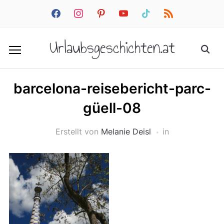
facebook
instagram
pinterest
youtube
tiktok
rss
Urlaubsgeschichten.at
barcelona-reisebericht-parc-
güell-08
Erstellt von
Melanie Deisl
in