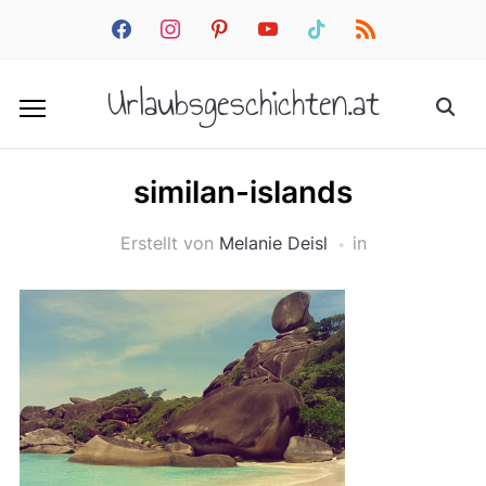
facebook
instagram
pinterest
youtube
tiktok
rss
Urlaubsgeschichten.at
similan-islands
Erstellt von
Melanie Deisl
in