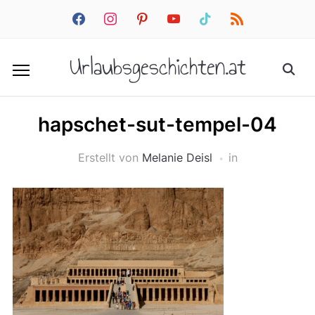
facebook
instagram
pinterest
youtube
tiktok
rss
Urlaubsgeschichten.at
hapschet-sut-tempel-04
Erstellt von
Melanie Deisl
in