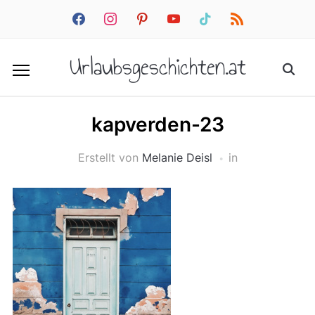
facebook
instagram
pinterest
youtube
tiktok
rss
Urlaubsgeschichten.at
kapverden-23
Erstellt von
Melanie Deisl
in