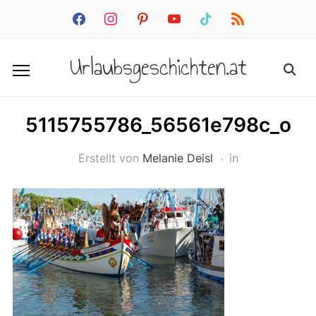
facebook
instagram
pinterest
youtube
tiktok
rss
Urlaubsgeschichten.at
5115755786_56561e798c_o
Erstellt von
Melanie Deisl
in